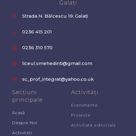
Galați
Strada N. Bălcescu 19, Galați
0236 415 201
0236 310 570
liceul.smehedinti@gmail.com
sc_prof_integrat@yahoo.co.uk
Secțiuni
Activități
principale
Evenimente
Acasă
Proiecte
Despre Noi
Activitate editorială
Activități