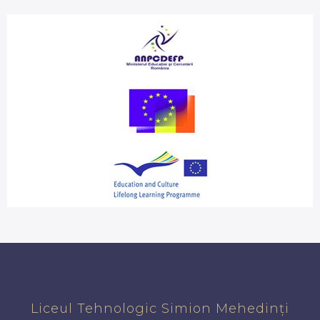
Liceul Tehnologic Simion Mehedinți