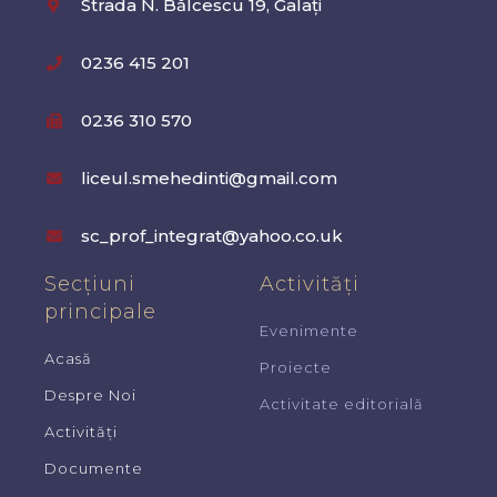
Strada N. Bălcescu 19, Galați
0236 415 201
0236 310 570
liceul.smehedinti@gmail.com
sc_prof_integrat@yahoo.co.uk
Secțiuni
Activități
principale
Evenimente
Acasă
Proiecte
Despre Noi
Activitate editorială
Activități
Documente