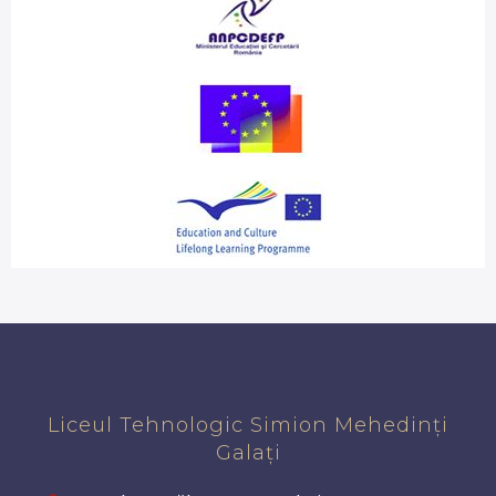
Liceul Tehnologic Simion Mehedinți
Galați