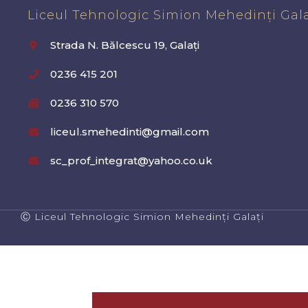
Liceul Tehnologic Simion Mehedinți Gala
Strada N. Bălcescu 19, Galați
0236 415 201
0236 310 570
liceul.smehedinti@gmail.com
sc_prof_integrat@yahoo.co.uk
Ⓒ Liceul Tehnologic Simion Mehedinți Galați